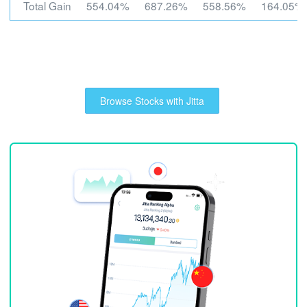
Total Gain
554.04%
687.26%
558.56%
164.05%
Browse Stocks with Jitta