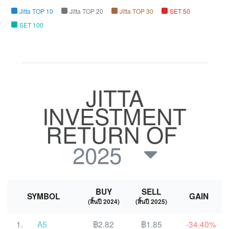
Jitta TOP 10
Jitta TOP 20
Jitta TOP 30
SET 50
SET 100
JITTA
INVESTMENT
RETURN OF
2025
BUY
SELL
SYMBOL
GAIN
(สิ้นปี 2024)
(สิ้นปี 2025)
1.
A5
฿2.82
฿1.85
-34.40%